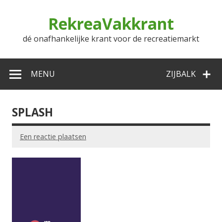
Doorgaan
naar
RekreaVakkrant
inhoud
dé onafhankelijke krant voor de recreatiemarkt
MENU
ZIJBALK
SPLASH
Een reactie plaatsen