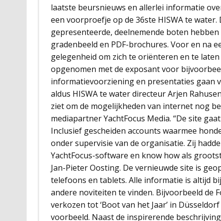
laatste beursnieuws en allerlei informatie ov
een voorproefje op de 36ste HISWA te water. D
gepresenteerde, deelnemende boten hebben el
gradenbeeld en PDF-brochures. Voor en na e
gelegenheid om zich te oriënteren en te laten
opgenomen met de exposant voor bijvoorbeel
informatievoorziening en presentaties gaan 
aldus HISWA te water directeur Arjen Rahusen 
ziet om de mogelijkheden van internet nog be
mediapartner YachtFocus Media. “De site gaat 
Inclusief gescheiden accounts waarmee honde
onder supervisie van de organisatie. Zij hadd
YachtFocus-software en know how als grootste
Jan-Pieter Oosting. De vernieuwde site is geo
telefoons en tablets. Alle informatie is altijd
andere noviteiten te vinden. Bijvoorbeeld de
verkozen tot ‘Boot van het Jaar’ in Düsseldorf
voorbeeld. Naast de inspirerende beschrijvin