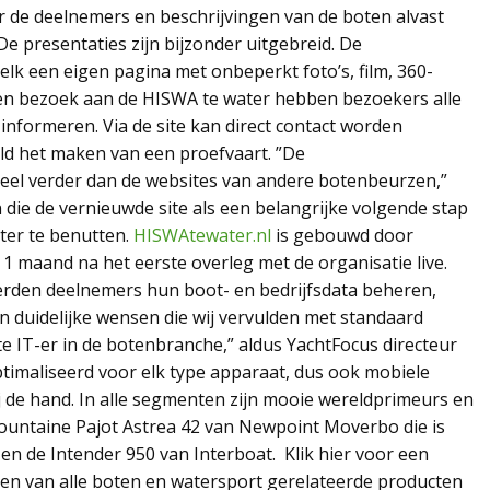
er de deelnemers en beschrijvingen van de boten alvast
e presentaties zijn bijzonder uitgebreid. De
k een eigen pagina met onbeperkt foto’s, film, 360-
en bezoek aan de HISWA te water hebben bezoekers alle
 informeren. Via de site kan direct contact worden
d het maken van een proefvaart. ”De
veel verder dan de websites van andere botenbeurzen,”
die de vernieuwde site als een belangrijke volgende stap
ter te benutten.
HISWAtewater.nl
is gebouwd door
1 maand na het eerste overleg met de organisatie live.
rden deelnemers hun boot- en bedrijfsdata beheren,
en duidelijke wensen die wij vervulden met standaard
 IT-er in de botenbranche,” aldus YachtFocus directeur
ptimaliseerd voor elk type apparaat, dus ook mobiele
 bij de hand. In alle segmenten zijn mooie wereldprimeurs en
 Fountaine Pajot Astrea 42 van Newpoint Moverbo die is
 en de Intender 950 van Interboat. Klik hier voor een
gen van alle boten en watersport gerelateerde producten