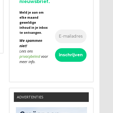
nieuwsbrief.
Meld je aan om
elke maand
geweldige
inhoud in je inbox
te ontvangen.
We spammen
niet!
Lees ons
privacybeleid
voor
meer info.
ADVERTENTIES