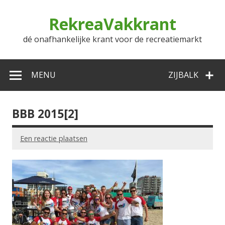
Doorgaan
naar
RekreaVakkrant
inhoud
dé onafhankelijke krant voor de recreatiemarkt
MENU
ZIJBALK
BBB 2015[2]
Een reactie plaatsen