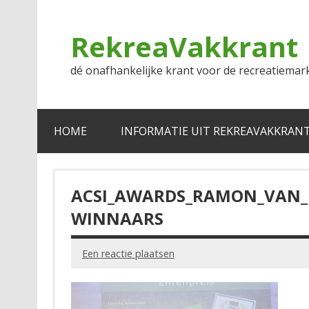
Doorgaan
naar
inhoud
RekreaVakkrant
dé onafhankelijke krant voor de recreatiemar
HOME
INFORMATIE UIT REKREAVAKKRAN
ACSI_AWARDS_RAMON_VAN_R
WINNAARS
Een reactie plaatsen