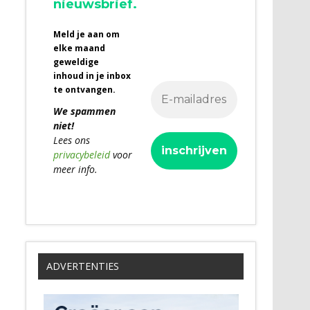
nieuwsbrief.
Meld je aan om
elke maand
geweldige
inhoud in je inbox
te ontvangen.
We spammen
niet!
Lees ons
privacybeleid
voor
meer info.
ADVERTENTIES