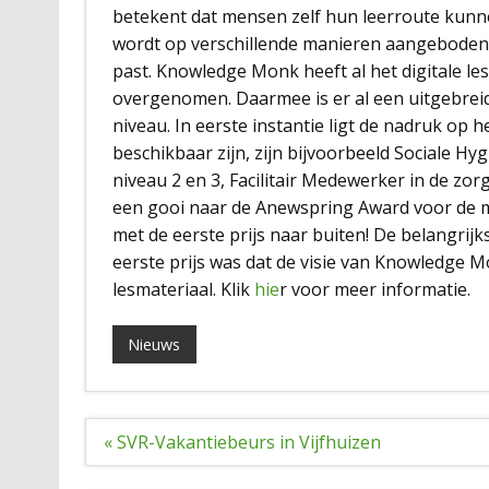
betekent dat mensen zelf hun leerroute kunne
wordt op verschillende manieren aangeboden,
past. Knowledge Monk heeft al het digitale l
overgenomen. Daarmee is er al een uitgebre
niveau. In eerste instantie ligt de nadruk op
beschikbaar zijn, zijn bijvoorbeeld Sociale H
niveau 2 en 3, Facilitair Medewerker in de zo
een gooi naar de Anewspring Award voor de mo
met de eerste prijs naar buiten! De belangrij
eerste prijs was dat de visie van Knowledge M
lesmateriaal. Klik
hie
r voor meer informatie.
Nieuws
Bericht
« SVR-Vakantiebeurs in Vijfhuizen
navigatie