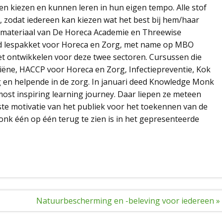
n kiezen en kunnen leren in hun eigen tempo. Alle stof
 zodat iedereen kan kiezen wat het best bij hem/haar
esmateriaal van De Horeca Academie en Threewise
id lespakket voor Horeca en Zorg, met name op MBO
 het ontwikkelen voor deze twee sectoren. Cursussen die
ygiëne, HACCP voor Horeca en Zorg, Infectiepreventie, Kok
rg en helpende in de zorg. In januari deed Knowledge Monk
st inspiring learning journey. Daar liepen ze meteen
kste motivatie van het publiek voor het toekennen van de
onk één op één terug te zien is in het gepresenteerde
Natuurbescherming en -beleving voor iedereen »