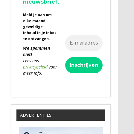
nieuwsbrief.
Meld je aan om
elke maand
geweldige
inhoud in je inbox
te ontvangen.
We spammen
niet!
Lees ons
privacybeleid
voor
meer info.
ADVERTENTIES