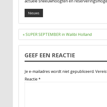
actuele sneeuwhoogten en reserveringsmogel
Nieuws
Bericht
« SUPER SEPTEMBER in Walibi Holland
navigatie
GEEF EEN REACTIE
Je e-mailadres wordt niet gepubliceerd.
Vereis
Reactie
*