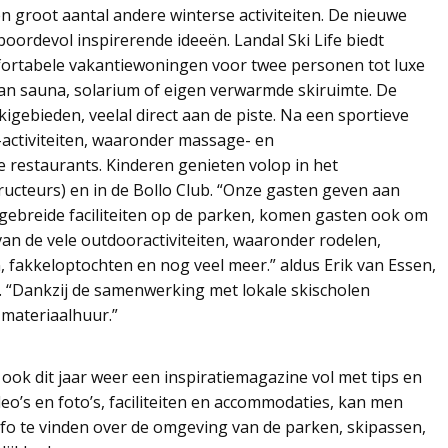
n groot aantal andere winterse activiteiten. De nieuwe
boordevol inspirerende ideeën. Landal Ski Life biedt
fortabele vakantiewoningen voor twee personen tot luxe
an sauna, solarium of eigen verwarmde skiruimte. De
gebieden, veelal direct aan de piste. Na een sportieve
s-activiteiten, waaronder massage- en
 restaurants. Kinderen genieten volop in het
ucteurs) en in de Bollo Club. “Onze gasten geven aan
itgebreide faciliteiten op de parken, komen gasten ook om
an de vele outdooractiviteiten, waaronder rodelen,
fakkeloptochten en nog veel meer.” aldus Erik van Essen,
. “Dankzij de samenwerking met lokale skischolen
 materiaalhuur.”
 ook dit jaar weer een inspiratiemagazine vol met tips en
deo’s en foto’s, faciliteiten en accommodaties, kan men
nfo te vinden over de omgeving van de parken, skipassen,