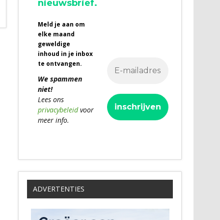
nieuwsbrief.
Meld je aan om
elke maand
geweldige
inhoud in je inbox
te ontvangen.
We spammen
niet!
Lees ons
privacybeleid
voor
meer info.
ADVERTENTIES