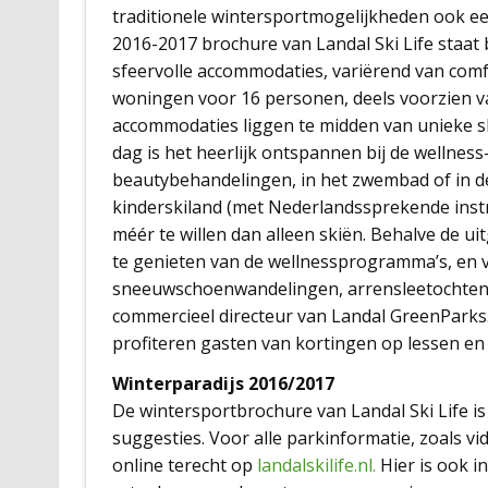
traditionele wintersportmogelijkheden ook ee
2016-2017 brochure van Landal Ski Life staat 
sfeervolle accommodaties, variërend van com
woningen voor 16 personen, deels voorzien v
accommodaties liggen te midden van unieke ski
dag is het heerlijk ontspannen bij de wellnes
beautybehandelingen, in het zwembad of in de
kinderskiland (met Nederlandssprekende instr
méér te willen dan alleen skiën. Behalve de u
te genieten van de wellnessprogramma’s, en v
sneeuwschoenwandelingen, arrensleetochten, 
commercieel directeur van Landal GreenParks
profiteren gasten van kortingen op lessen en
Winterparadijs 2016/2017
De wintersportbrochure van Landal Ski Life is
suggesties. Voor alle parkinformatie, zoals vi
online terecht op
landalskilife.nl.
Hier is ook i