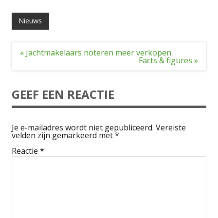
Nieuws
Bericht
« Jachtmakelaars noteren meer verkopen
navigatie
Facts & figures »
GEEF EEN REACTIE
Je e-mailadres wordt niet gepubliceerd.
Vereiste
velden zijn gemarkeerd met
*
Reactie
*