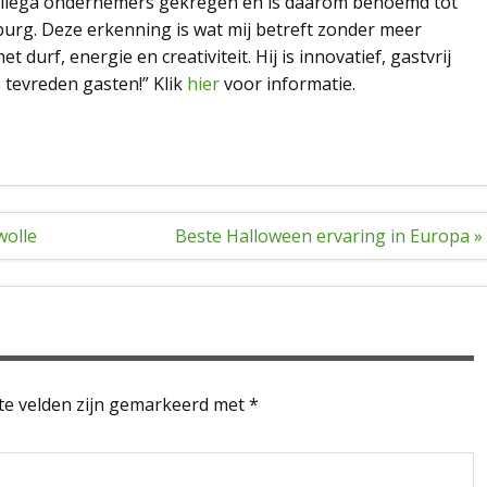
collega ondernemers gekregen en is daarom benoemd tot
g. Deze erkenning is wat mij betreft zonder meer
 durf, energie en creativiteit. Hij is innovatief, gastvrij
e tevreden gasten!” Klik
hier
voor informatie.
wolle
Beste Halloween ervaring in Europa »
te velden zijn gemarkeerd met
*