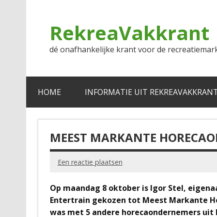
Doorgaan
naar
inhoud
RekreaVakkrant
dé onafhankelijke krant voor de recreatiemar
HOME
INFORMATIE UIT REKREAVAKKRAN
MEEST MARKANTE HORECAO
Een reactie plaatsen
Op maandag 8 oktober is Igor Stel, eigenaa
Entertrain gekozen tot Meest Markante H
was met 5 andere horecaondernemers uit