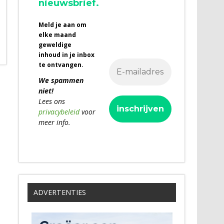
nieuwsbrief.
Meld je aan om
elke maand
geweldige
inhoud in je inbox
te ontvangen.
We spammen
niet!
Lees ons
privacybeleid
voor
meer info.
ADVERTENTIES