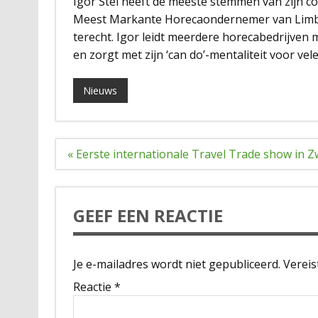
Igor Stel heeft de meeste stemmen van zijn 
Meest Markante Horecaondernemer van Limbur
terecht. Igor leidt meerdere horecabedrijven met
en zorgt met zijn ‘can do’-mentaliteit voor vel
Nieuws
Bericht
« Eerste internationale Travel Trade show in Z
navigatie
GEEF EEN REACTIE
Je e-mailadres wordt niet gepubliceerd.
Vereis
Reactie
*