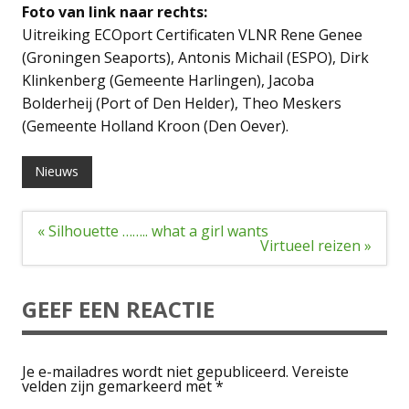
Foto van link naar rechts:
Uitreiking ECOport Certificaten VLNR Rene Genee
(Groningen Seaports), Antonis Michail (ESPO), Dirk
Klinkenberg (Gemeente Harlingen), Jacoba
Bolderheij (Port of Den Helder), Theo Meskers
(Gemeente Holland Kroon (Den Oever).
Nieuws
Bericht
« Silhouette …….. what a girl wants
navigatie
Virtueel reizen »
GEEF EEN REACTIE
Je e-mailadres wordt niet gepubliceerd.
Vereiste
velden zijn gemarkeerd met
*