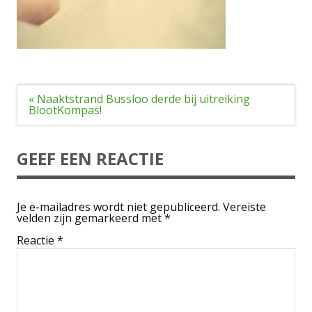
Bericht
« Naaktstrand Bussloo derde bij uitreiking
navigatie
BlootKompas!
GEEF EEN REACTIE
Je e-mailadres wordt niet gepubliceerd.
Vereiste
velden zijn gemarkeerd met
*
Reactie
*