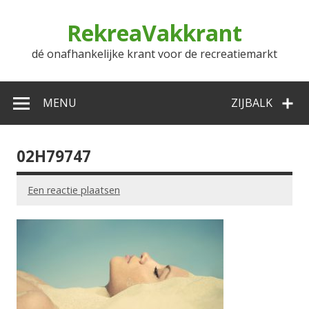
Doorgaan
naar
RekreaVakkrant
inhoud
dé onafhankelijke krant voor de recreatiemarkt
MENU
ZIJBALK
02H79747
Een reactie plaatsen