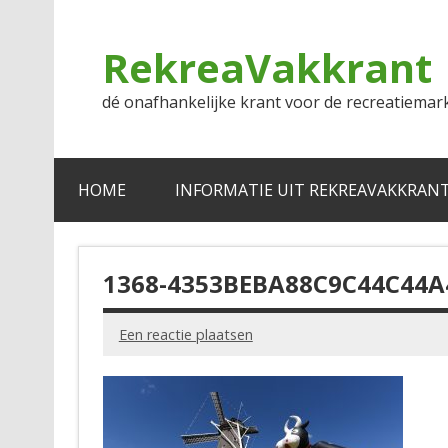
Doorgaan
naar
inhoud
RekreaVakkrant
dé onafhankelijke krant voor de recreatiemar
HOME
INFORMATIE UIT REKREAVAKKRAN
1368-4353BEBA88C9C44C44A
Een reactie plaatsen