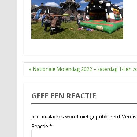
Bericht
« Nationale Molendag 2022 – zaterdag 14 en z
navigatie
GEEF EEN REACTIE
Je e-mailadres wordt niet gepubliceerd.
Vereis
Reactie
*