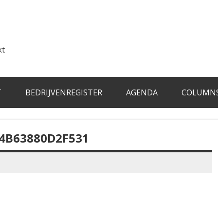
kt
T
BEDRIJVENREGISTER
AGENDA
COLUMN
4B63880D2F531