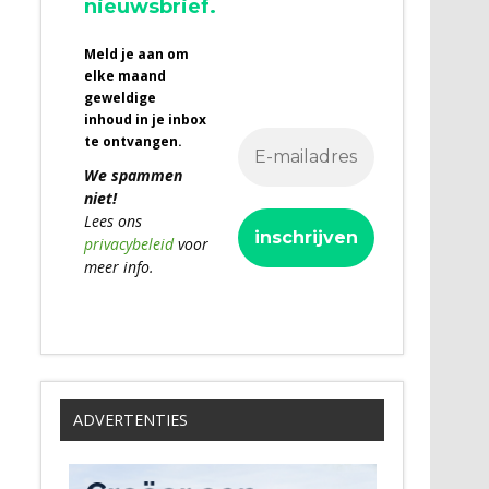
nieuwsbrief.
Meld je aan om
elke maand
geweldige
inhoud in je inbox
te ontvangen.
We spammen
niet!
Lees ons
privacybeleid
voor
meer info.
ADVERTENTIES