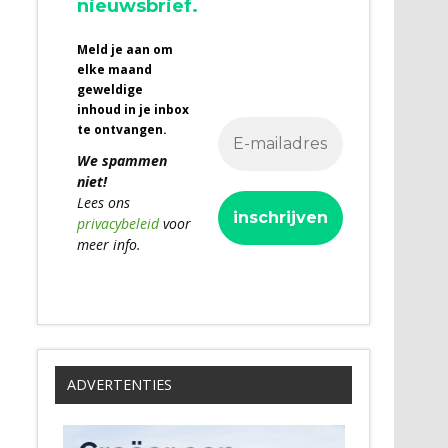
nieuwsbrief.
Meld je aan om
elke maand
geweldige
inhoud in je inbox
te ontvangen.
We spammen
niet!
Lees ons
privacybeleid
voor
meer info.
ADVERTENTIES