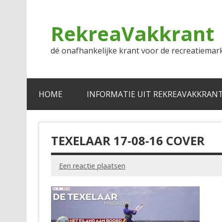
Doorgaan
naar
inhoud
RekreaVakkrant
dé onafhankelijke krant voor de recreatiemar
HOME
INFORMATIE UIT REKREAVAKKRAN
TEXELAAR 17-08-16 COVER
Een reactie plaatsen