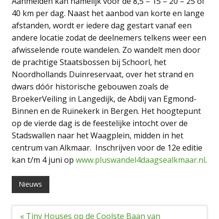
Aanmelden kan namelijk voor de 8,5 – 15 – 20 – 25 of
40 km per dag. Naast het aanbod van korte en lange
afstanden, wordt er iedere dag gestart vanaf een
andere locatie zodat de deelnemers telkens weer een
afwisselende route wandelen. Zo wandelt men door
de prachtige Staatsbossen bij Schoorl, het
Noordhollands Duinreservaat, over het strand en
dwars dóór historische gebouwen zoals de
BroekerVeiling in Langedijk, de Abdij van Egmond-
Binnen en de Ruïnekerk in Bergen. Het hoogtepunt
op de vierde dag is de feestelijke intocht over de
Stadswallen naar het Waagplein, midden in het
centrum van Alkmaar. Inschrijven voor de 12e editie
kan t/m 4 juni op
www.pluswandel4daagsealkmaar.nl
.
Nieuws
Bericht
« Tiny Houses op de Coolste Baan van