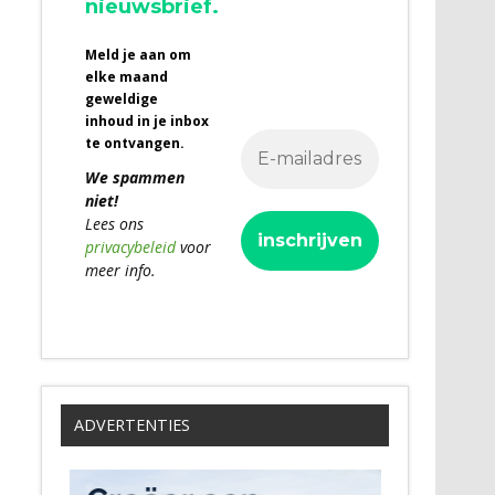
nieuwsbrief.
Meld je aan om
elke maand
geweldige
inhoud in je inbox
te ontvangen.
We spammen
niet!
Lees ons
privacybeleid
voor
meer info.
ADVERTENTIES