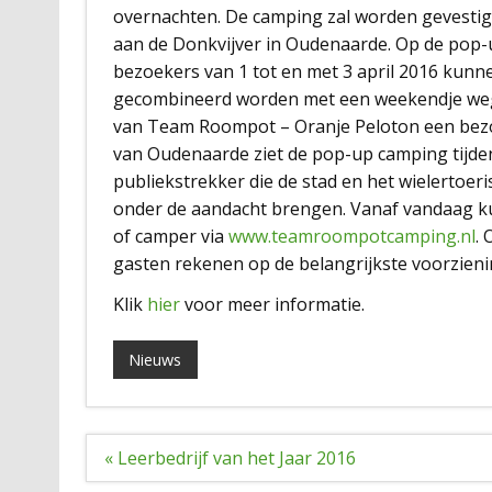
overnachten. De camping zal worden gevesti
aan de Donkvijver in Oudenaarde. Op de po
bezoekers van 1 tot en met 3 april 2016 kun
gecombineerd worden met een weekendje weg. A
van Team Roompot – Oranje Peloton een bezo
van Oudenaarde ziet de pop-up camping tijden
publiekstrekker die de stad en het wielertoe
onder de aandacht brengen. Vanaf vandaag ku
of camper via
www.teamroompotcamping.nl
.
gasten rekenen op de belangrijkste voorzieni
Klik
hier
voor meer informatie.
Nieuws
Bericht
« Leerbedrijf van het Jaar 2016
navigatie