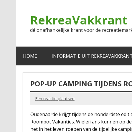
Doorgaan
naar
inhoud
RekreaVakkrant
dé onafhankelijke krant voor de recreatiemar
HOME
INFORMATIE UIT REKREAVAKKRAN
POP-UP CAMPING TIJDENS 
Een reactie plaatsen
Oudenaarde krijgt tijdens de honderdste edi
Roompot Vakanties. Wielerfans kunnen op d
het in het leven roepen van de tijdelijke camp