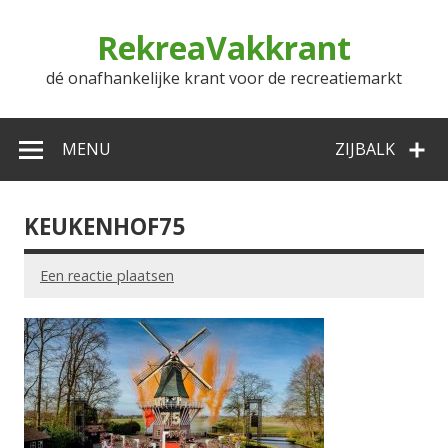
Doorgaan
naar
RekreaVakkrant
inhoud
dé onafhankelijke krant voor de recreatiemarkt
MENU
ZIJBALK
KEUKENHOF75
Een reactie plaatsen