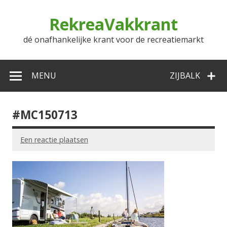
Doorgaan
naar
RekreaVakkrant
inhoud
dé onafhankelijke krant voor de recreatiemarkt
MENU
ZIJBALK
#MC150713
Een reactie plaatsen