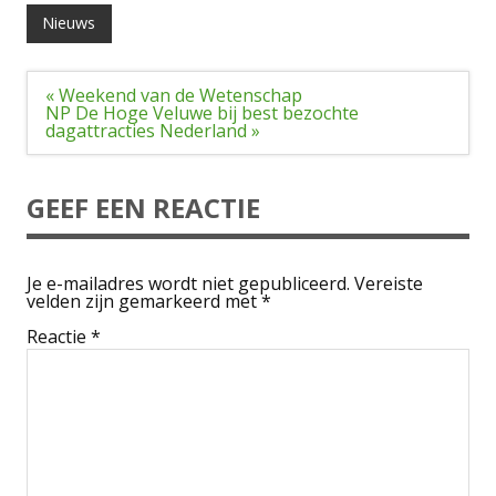
Nieuws
Bericht
« Weekend van de Wetenschap
navigatie
NP De Hoge Veluwe bij best bezochte
dagattracties Nederland »
GEEF EEN REACTIE
Je e-mailadres wordt niet gepubliceerd.
Vereiste
velden zijn gemarkeerd met
*
Reactie
*