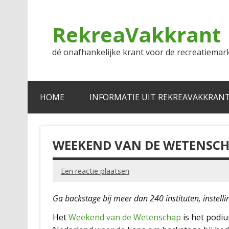
Doorgaan
naar
inhoud
RekreaVakkrant
dé onafhankelijke krant voor de recreatiemar
HOME
INFORMATIE UIT REKREAVAKKRAN
WEEKEND VAN DE WETENSC
Een reactie plaatsen
Ga backstage bij meer dan 240 instituten, instell
Het
Weekend van de Wetenschap
is het podi