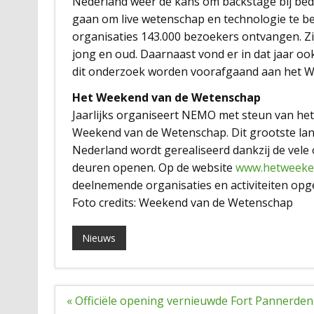
Nederland weer de kans om backstage bij bedrij
gaan om live wetenschap en technologie te b
organisaties 143.000 bezoekers ontvangen. Zij
jong en oud. Daarnaast vond er in dat jaar oo
dit onderzoek worden voorafgaand aan het 
Het Weekend van de Wetenschap
Jaarlijks organiseert NEMO met steun van het
Weekend van de Wetenschap. Dit grootste la
Nederland wordt gerealiseerd dankzij de vele 
deuren openen. Op de website
www.hetweeke
deelnemende organisaties en activiteiten op
Foto credits: Weekend van de Wetenschap
Nieuws
Bericht
« Officiële opening vernieuwde Fort Pannerden
navigatie