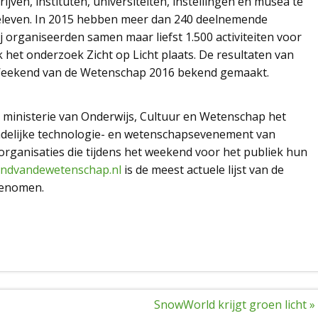
ven, instituten, universiteiten, instellingen en musea te
eleven. In 2015 hebben meer dan 240 deelnemende
 organiseerden samen maar liefst 1.500 activiteiten voor
k het onderzoek Zicht op Licht plaats. De resultaten van
Weekend van de Wetenschap 2016 bekend gemaakt.
 ministerie van Onderwijs, Cultuur en Wetenschap het
ndelijke technologie- en wetenschapsevenement van
organisaties die tijdens het weekend voor het publiek hun
ndvandewetenschap.nl
is de meest actuele lijst van de
genomen.
SnowWorld krijgt groen licht »