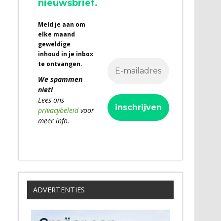
nieuwsbrief.
Meld je aan om
elke maand
geweldige
inhoud in je inbox
te ontvangen.
We spammen
niet!
Lees ons
privacybeleid
voor
meer info.
ADVERTENTIES