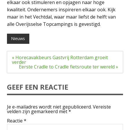
elkaar ook stimuleren en opjagen naar hoge
kwaliteit. Ondernemers inspireren elkaar ook. Kijk
maar in het Vechtdal, waar maar liefst de helft van
alle Overijsselse Topcampings is gevestigd.
Nieuws
Bericht
« Horecavakbeurs Gastvrij Rotterdam groeit
navigatie
verder
Eerste Cradle to Cradle fietsroute ter wereld »
GEEF EEN REACTIE
Je e-mailadres wordt niet gepubliceerd.
Vereiste
velden zijn gemarkeerd met
*
Reactie
*