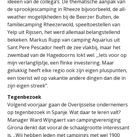
ideeën van de collega’s. De thematische aanpak van
de sprookjescamping in Rheeze bijvoorbeeld, de all-
weather mogelijkheden bij de Beerzer Bulten, de
familiecamping Rheezerwold, speeltoestellen van
Yelp uit Rijssen, het werd allemaal belangstellend
bekeken. Markus Rupp van camping Aquarius uit
Sant Pere Pescador heeft de zee vlakbij, maar het
zwembad van de Hagedoorns lokt wel. ,,Iets voor op
mijn verlanglijstje, een flinke investering. Maar
gelukkig heeft elke regio ook zijn eigen pluspunten,
een toerist wil op vakantie andere dingen dan die in
zijn eigen streek’’.
Tegenbezoek
Volgend voorjaar gaan de Overijsselse ondernemers
op tegenbezoek in Spanje. Wat daar te leren valt?
Manager Ward Wijngaert van campingvereniging
Girona denkt dat vooral de schaalgrootte interessant
is. ,,Wij hebben leden met campings met wel 1900