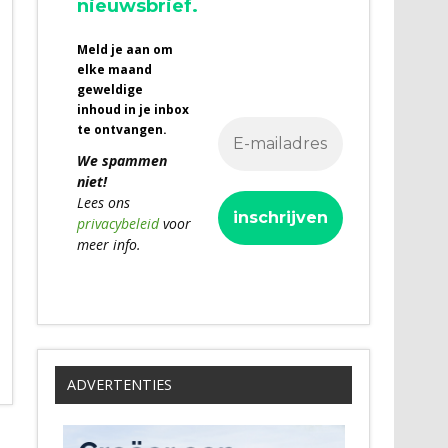
nieuwsbrief.
Meld je aan om
elke maand
geweldige
inhoud in je inbox
te ontvangen.
We spammen
niet!
Lees ons
privacybeleid
voor
meer info.
ADVERTENTIES