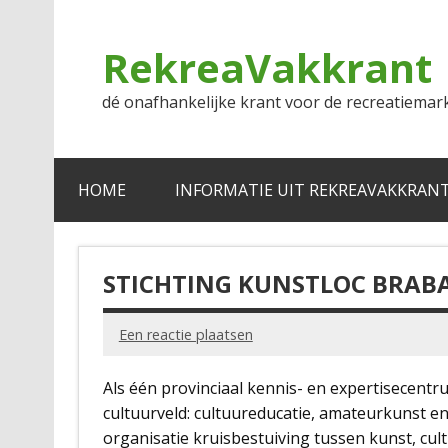
Doorgaan
naar
inhoud
RekreaVakkrant
dé onafhankelijke krant voor de recreatiemar
HOME
INFORMATIE UIT REKREAVAKKRAN
STICHTING KUNSTLOC BRAB
Een reactie plaatsen
Als één provinciaal kennis- en expertisecentr
cultuurveld: cultuureducatie, amateurkunst e
organisatie kruisbestuiving tussen kunst, cu