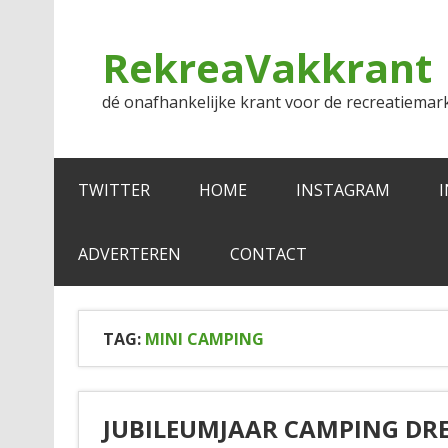
Doorgaan
naar
inhoud
RekreaVakkrant
dé onafhankelijke krant voor de recreatiemar
TWITTER
HOME
INSTAGRAM
ADVERTEREN
CONTACT
TAG:
MINI CAMPING
JUBILEUMJAAR CAMPING DR