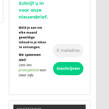
Schrijf u in
voor onze
nieuwsbrief.
Meld je aan om
elke maand
geweldige
inhoud in je inbox
te ontvangen.
We spammen
niet!
Lees ons
privacybeleid
voor
meer info.