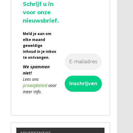
Schrijf u in
voor onze
nieuwsbrief.
Meld je aan om
elke maand
geweldige
inhoud in je inbox
te ontvangen.
We spammen
niet!
Lees ons
privacybeleid
voor
meer info.