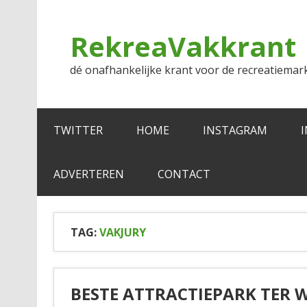
Doorgaan
naar
inhoud
RekreaVakkrant
dé onafhankelijke krant voor de recreatiemar
TWITTER
HOME
INSTAGRAM
ADVERTEREN
CONTACT
TAG:
VAKJURY
BESTE ATTRACTIEPARK TER 