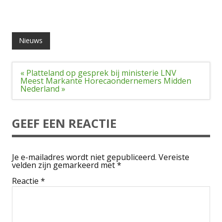
Nieuws
Bericht
« Platteland op gesprek bij ministerie LNV
navigatie
Meest Markante Horecaondernemers Midden
Nederland »
GEEF EEN REACTIE
Je e-mailadres wordt niet gepubliceerd.
Vereiste
velden zijn gemarkeerd met
*
Reactie
*