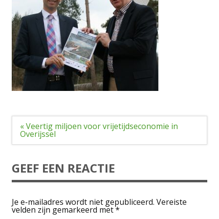
Bericht
« Veertig miljoen voor vrijetijdseconomie in
navigatie
Overijssel
GEEF EEN REACTIE
Je e-mailadres wordt niet gepubliceerd.
Vereiste
velden zijn gemarkeerd met
*