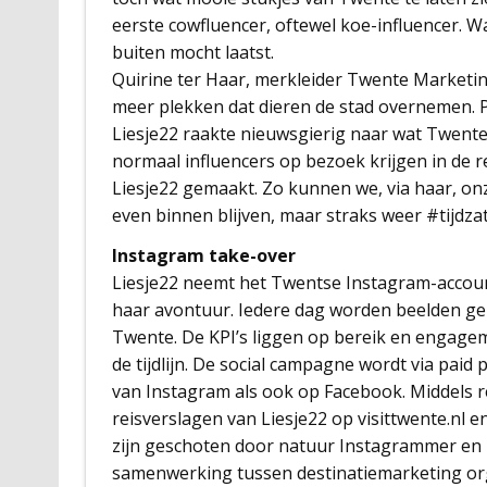
eerste cowfluencer, oftewel koe-influencer. Wa
buiten mocht laatst.
Quirine ter Haar, merkleider Twente Marketing:
meer plekken dat dieren de stad overnemen.
Liesje22 raakte nieuwsgierig naar wat Twente
normaal influencers op bezoek krijgen in de
Liesje22 gemaakt. Zo kunnen we, via haar, onz
even binnen blijven, maar straks weer #tijdza
Instagram take-over
Liesje22 neemt het Twentse Instagram-accou
haar avontuur. Iedere dag worden beelden gepl
Twente. De KPI’s liggen op bereik en engage
de tijdlijn. De social campagne wordt via paid
van Instagram als ook op Facebook. Middels
reisverslagen van Liesje22 op visittwente.nl 
zijn geschoten door natuur Instagrammer en 
samenwerking tussen destinatiemarketing or