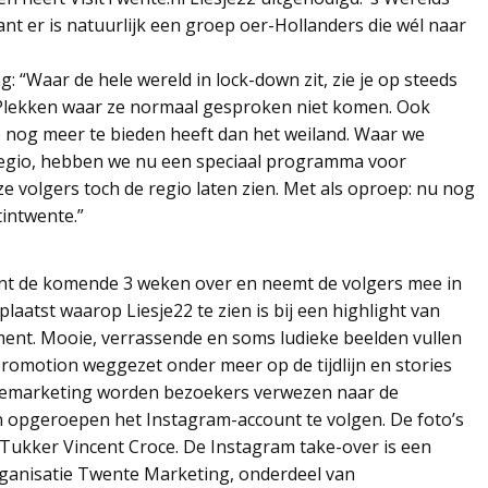
nt er is natuurlijk een groep oer-Hollanders die wél naar
 “Waar de hele wereld in lock-down zit, zie je op steeds
 Plekken waar ze normaal gesproken niet komen. Ook
 nog meer te bieden heeft dan het weiland. Waar we
 regio, hebben we nu een speciaal programma voor
e volgers toch de regio laten zien. Met als oproep: nu nog
tintwente.”
nt de komende 3 weken over en neemt de volgers mee in
aatst waarop Liesje22 te zien is bij een highlight van
ment. Mooie, verrassende en soms ludieke beelden vullen
 promotion weggezet onder meer op de tijdlijn en stories
 remarketing worden bezoekers verwezen naar de
en opgeroepen het Instagram-account te volgen. De foto’s
Tukker Vincent Croce. De Instagram take-over is een
ganisatie Twente Marketing, onderdeel van