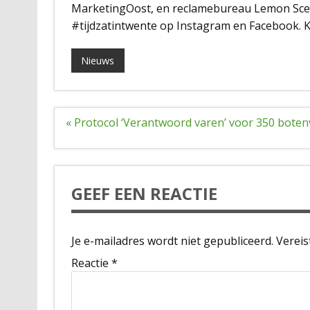
MarketingOost, en reclamebureau Lemon Scen
#tijdzatintwente op Instagram en Facebook. K
Nieuws
Bericht
« Protocol ‘Verantwoord varen’ voor 350 bote
navigatie
GEEF EEN REACTIE
Je e-mailadres wordt niet gepubliceerd.
Vereis
Reactie
*