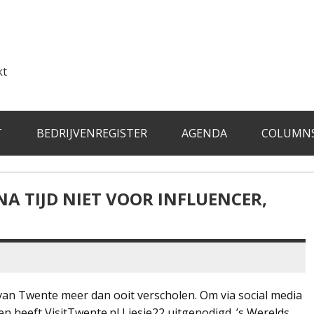
kt
T
BEDRIJVENREGISTER
AGENDA
COLUMN
NA TIJD NIET VOOR INFLUENCER,
 van Twente meer dan ooit verscholen. Om via social media
n heeft VisitTwente.nl Liesje22 uitgenodigd. ’s Werelds