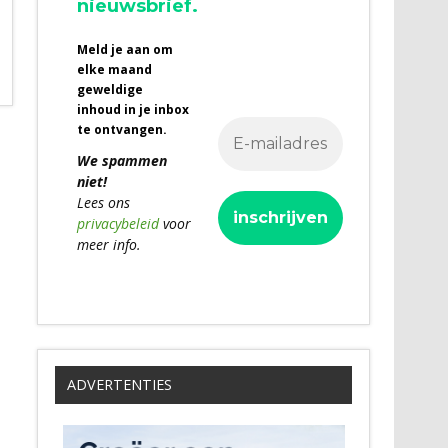
nieuwsbrief.
Meld je aan om
elke maand
geweldige
inhoud in je inbox
te ontvangen.
We spammen
niet!
Lees ons
privacybeleid
voor
meer info.
ADVERTENTIES