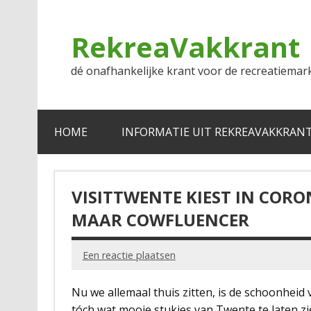
Doorgaan
naar
inhoud
RekreaVakkrant
dé onafhankelijke krant voor de recreatiemar
HOME
INFORMATIE UIT REKREAVAKKRAN
VISITTWENTE KIEST IN CORO
MAAR COWFLUENCER
Een reactie plaatsen
Nu we allemaal thuis zitten, is de schoonheid
tóch wat mooie stukjes van Twente te laten zie