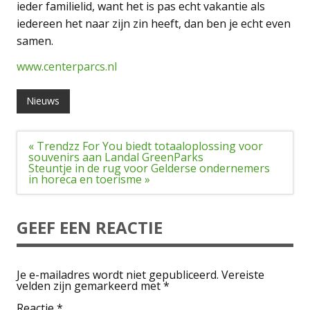
ieder familielid, want het is pas echt vakantie als
iedereen het naar zijn zin heeft, dan ben je echt even
samen.
www.centerparcs.nl
Nieuws
Bericht
« Trendzz For You biedt totaaloplossing voor
navigatie
souvenirs aan Landal GreenParks
Steuntje in de rug voor Gelderse ondernemers
in horeca en toerisme »
GEEF EEN REACTIE
Je e-mailadres wordt niet gepubliceerd.
Vereiste
velden zijn gemarkeerd met
*
Reactie
*