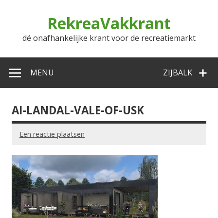
Doorgaan
naar
RekreaVakkrant
inhoud
dé onafhankelijke krant voor de recreatiemarkt
MENU
ZIJBALK
AI-LANDAL-VALE-OF-USK
Een reactie plaatsen