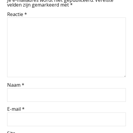
Je e-mailadres wordt niet gepubliceerd.
Vereiste
velden zijn gemarkeerd met
*
Reactie
*
Naam
*
E-mail
*