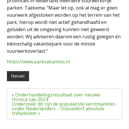
provincies in Nederland meerdere vuurwerkvrije
parken. Taekema: “Maar let op, ook al mag er geen
vuurwerk afgestoken worden op het terrein van het
park, hierop wordt niet actief gehandhaafd en
geluiden uit de omgeving kunnen niet geweerd
worden. Wij adviseren daarom een rustig gelegen én
kleinschalig vakantiepark voor de minste
vuurwerkoverlast.”
https://www.parkvakanties.nl
Nieuws
Bericht
« Onderhandelingsresultaat over nieuwe
navigatie
Horeca-cao 2024
Onderzoek: dit zijn de populairste kerstmarkten
onder Nederlanders – Düsseldorf absolute
trekpleister »