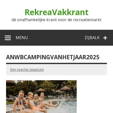
Doorgaan
naar
RekreaVakkrant
inhoud
dé onafhankelijke krant voor de recreatiemarkt
MENU
ZIJBALK
ANWBCAMPINGVANHETJAAR2025
Een reactie plaatsen