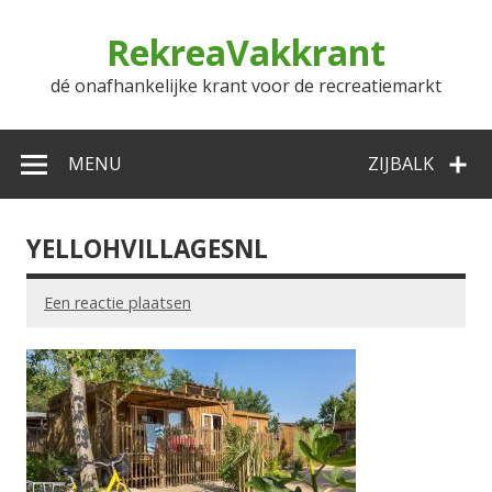
Doorgaan
naar
RekreaVakkrant
inhoud
dé onafhankelijke krant voor de recreatiemarkt
MENU
ZIJBALK
YELLOHVILLAGESNL
Een reactie plaatsen