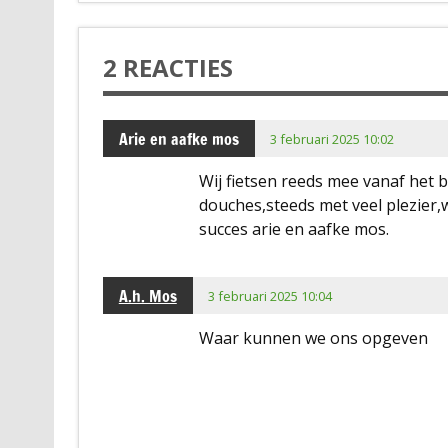
2 REACTIES
Arie en aafke mos
3 februari 2025 10:02
Wij fietsen reeds mee vanaf het b
douches,steeds met veel plezier,w
succes arie en aafke mos.
A.h. Mos
3 februari 2025 10:04
Waar kunnen we ons opgeven