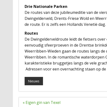
Drie Nationale Parken
De routes van deze jubileumeditie van de vie
Dwingelderveld, Drents-Friese Wold en Weerri
de route. Er is zelfs een Hollands Venetië dag.
Routes
De Dwingelderveldroute leidt de fietsers over
eenvoudig sfeerproeven in de Drentse brinkdo
Weerribben-Wieden gaan de routes langs de 
Weerribben. In de romantische waterdorpen Gi
karakteristieke bruggetjes langs de vele grach
Adressen voor een overnachting staan op de
Nieuws
Bericht
« Eigen gin van Texel
navigatie