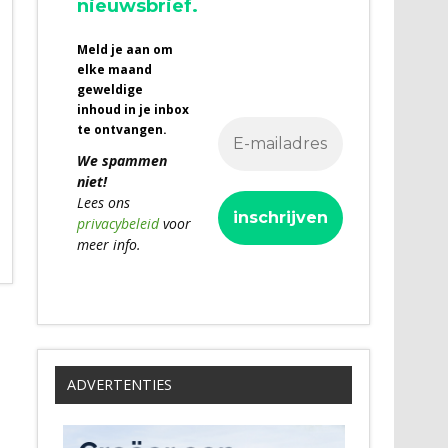
nieuwsbrief.
Meld je aan om
elke maand
geweldige
inhoud in je inbox
te ontvangen.
We spammen
niet!
Lees ons
privacybeleid
voor
meer info.
ADVERTENTIES