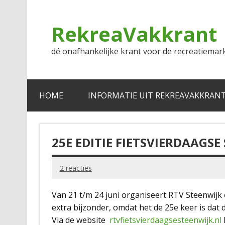
Doorgaan
naar
inhoud
RekreaVakkrant
dé onafhankelijke krant voor de recreatiemar
HOME
INFORMATIE UIT REKREAVAKKRAN
25E EDITIE FIETSVIERDAAGSE
2 reacties
Van 21 t/m 24 juni organiseert RTV Steenwijk 
extra bijzonder, omdat het de 25e keer is dat 
Via de website
rtvfietsvierdaagsesteenwijk.nl