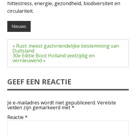
hittestress, energie, gezondheid, biodiversiteit en
circulariteit.
Nieuws
Bericht
« Rust: meest gastvriendelijke bestemming van
navigatie
Duitsland
30e Editie Boot Holland veelzijdig en
vernieuwend »
GEEF EEN REACTIE
Je e-mailadres wordt niet gepubliceerd.
Vereiste
velden zijn gemarkeerd met
*
Reactie
*