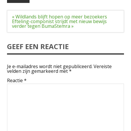
Bericht
« Wildlands blijft hopen op meer bezoekers
navigatie
Efteling-componist strijdt met nieuw bewijs
verder tegen BumaStemra »
GEEF EEN REACTIE
Je e-mailadres wordt niet gepubliceerd.
Vereiste
velden zijn gemarkeerd met
*
Reactie
*