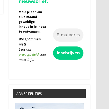
nieuwsbrief.
Meld je aan om
elke maand
geweldige
inhoud in je inbox
te ontvangen.
We spammen
niet!
Lees ons
privacybeleid
voor
meer info.
ADVERTENTIES