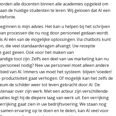
worden alle docenten binnen alle academies opgeleid om
aan de huidige studenten te leren. Wij geloven dat AI een
elefonie.
innen is mijn advies. Het kan u helpen bij het schrijven
 van processen die nu nog door personeel gedaan wordt.
is AI één van de mogelijke oplossingen. Via chatbots kunt
n, die veel standaardvragen afvangt. Uw receptie
e gast geven. Ook voor het maken van
ndige tool zijn. Zelfs een deel van uw marketing kan nu
 personeel nodig? Nee uw personeel moet alleen andere
bied van AI. Immers uw moet het systeem blijven ‘voeden’
 productiviteit gaat verhogen. Of mogelijk kan het zelfs de
eum de schilder weer tot leven gebracht door AI. De
tenaar over zijn werk. Met een acteur zijn verschillende
ies legt hij de diepere laag van werk uit. Een verrijking
verrijking gaat zien in uw bedrijfsvoering. We staan nog
samen ervaring op te doen en te delen, kan AI veel voor