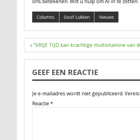
ons betekenen. Wilt u hulp om AI in te zetten
Columns
Goof Lukken
Nieuws
Bericht
« “VRIJE TIJD kan krachtige multivitamine van
navigatie
GEEF EEN REACTIE
Je e-mailadres wordt niet gepubliceerd.
Vereis
Reactie
*