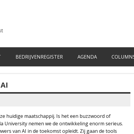
kt
T
BEDRIJVENREGISTER
AGENDA
COLUMN
 AI
nze huidige maatschappij. Is het een buzzwoord of
eda University nemen we de ontwikkeling enorm serieus.
ers van AI in de toekomst opleidt. Zij gaan de tools