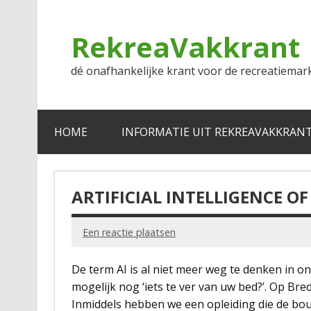
Doorgaan
naar
inhoud
RekreaVakkrant
dé onafhankelijke krant voor de recreatiemar
HOME
INFORMATIE UIT REKREAVAKKRAN
ARTIFICIAL INTELLIGENCE OF
Een reactie plaatsen
De term AI is al niet meer weg te denken in o
mogelijk nog ‘iets te ver van uw bed?’. Op Br
Inmiddels hebben we een opleiding die de bouw