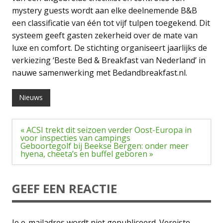
mystery guests wordt aan elke deelnemende B&B
een classificatie van één tot vijf tulpen toegekend. Dit
systeem geeft gasten zekerheid over de mate van
luxe en comfort. De stichting organiseert jaarlijks de
verkiezing ‘Beste Bed & Breakfast van Nederland’ in
nauwe samenwerking met Bedandbreakfast.nl.
Nieuws
Bericht
« ACSI trekt dit seizoen verder Oost-Europa in
navigatie
voor inspecties van campings
Geboortegolf bij Beekse Bergen: onder meer
hyena, cheeta’s en buffel geboren »
GEEF EEN REACTIE
Je e-mailadres wordt niet gepubliceerd.
Vereiste