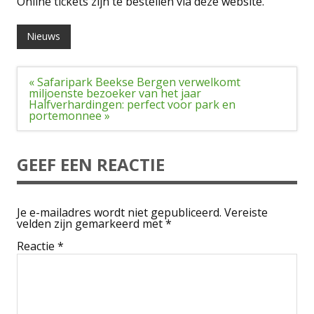
Online tickets zijn te bestellen via deze website.
Nieuws
Bericht
« Safaripark Beekse Bergen verwelkomt
navigatie
miljoenste bezoeker van het jaar
Halfverhardingen: perfect voor park en
portemonnee »
GEEF EEN REACTIE
Je e-mailadres wordt niet gepubliceerd.
Vereiste
velden zijn gemarkeerd met
*
Reactie
*