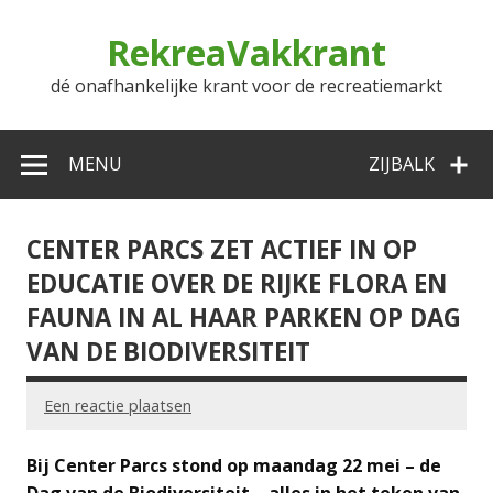
Doorgaan
naar
RekreaVakkrant
inhoud
dé onafhankelijke krant voor de recreatiemarkt
MENU
ZIJBALK
CENTER PARCS ZET ACTIEF IN OP
EDUCATIE OVER DE RIJKE FLORA EN
FAUNA IN AL HAAR PARKEN OP DAG
VAN DE BIODIVERSITEIT
Een reactie plaatsen
Bij Center Parcs stond op maandag 22 mei – de
Dag van de Biodiversiteit – alles in het teken van