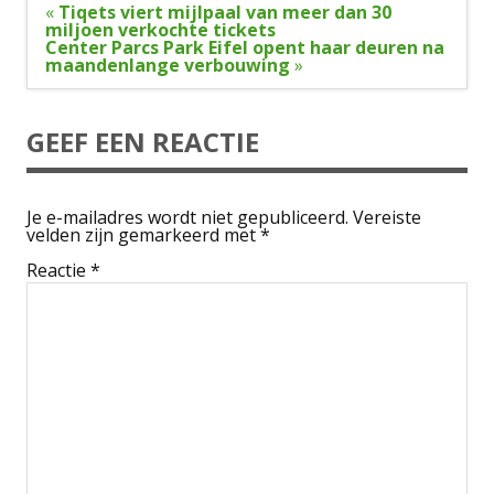
Bericht
«
Tiqets viert mijlpaal van meer dan 30
navigatie
miljoen verkochte tickets
Center Parcs Park Eifel opent haar deuren na
maandenlange verbouwing
»
GEEF EEN REACTIE
Je e-mailadres wordt niet gepubliceerd.
Vereiste
velden zijn gemarkeerd met
*
Reactie
*