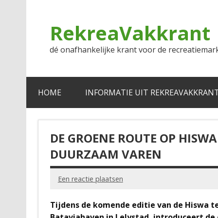
Doorgaan
naar
inhoud
RekreaVakkrant
dé onafhankelijke krant voor de recreatiemar
HOME
INFORMATIE UIT REKREAVAKKRAN
DE GROENE ROUTE OP HISWA
DUURZAAM VAREN
Een reactie plaatsen
Tijdens de komende editie van de Hiswa te
Bataviahaven in Lelystad, introduceert de