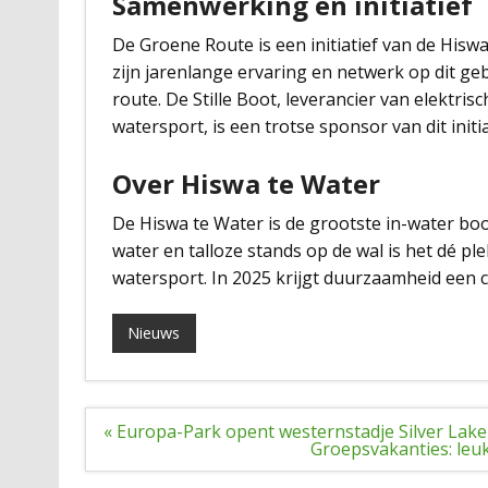
Samenwerking en initiatief
De Groene Route is een initiatief van de His
zijn jarenlange ervaring en netwerk op dit geb
route. De Stille Boot, leverancier van elektri
watersport, is een trotse sponsor van dit initia
Over Hiswa te Water
De Hiswa te Water is de grootste in-water b
water en talloze stands op de wal is het dé pl
watersport. In 2025 krijgt duurzaamheid een 
Nieuws
Bericht
« Europa-Park opent westernstadje Silver Lake
navigatie
Groepsvakanties: leu