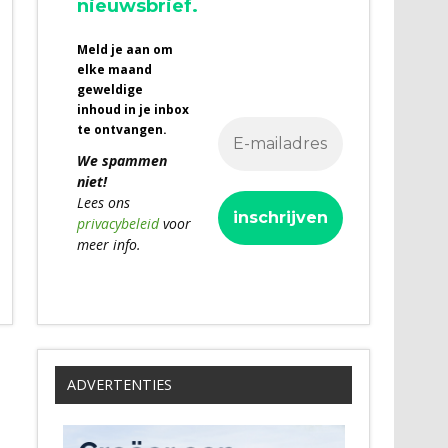
nieuwsbrief.
Meld je aan om
elke maand
geweldige
inhoud in je inbox
te ontvangen.
We spammen
niet!
Lees ons
privacybeleid
voor
meer info.
ADVERTENTIES