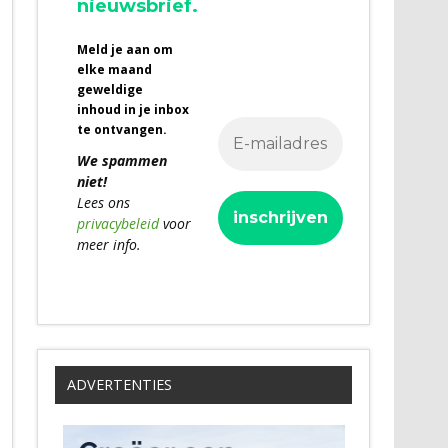
nieuwsbrief.
Meld je aan om
elke maand
geweldige
inhoud in je inbox
te ontvangen.
We spammen
niet!
Lees ons
privacybeleid
voor
meer info.
ADVERTENTIES