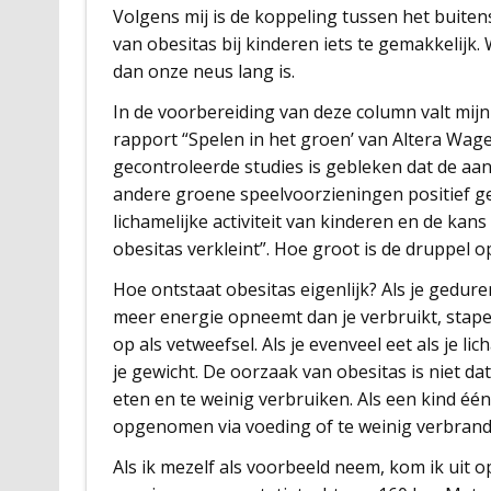
Volgens mij is de koppeling tussen het buit
van obesitas bij kinderen iets te gemakkelijk
dan onze neus lang is.
In de voorbereiding van deze column valt mijn
rapport “Spelen in het groen’ van Altera Wag
gecontroleerde studies is gebleken dat de aa
andere groene speelvoorzieningen positief ge
lichamelijke activiteit van kinderen en de kan
obesitas verkleint”. Hoe groot is de druppel 
Hoe ontstaat obesitas eigenlijk? Als je gedur
meer energie opneemt dan je verbruikt, stapel
op als vetweefsel. Als je evenveel eet als je lic
je gewicht. De oorzaak van obesitas is niet dat
eten en te weinig verbruiken. Als een kind éé
opgenomen via voeding of te weinig verbrand
Als ik mezelf als voorbeeld neem, kom ik uit o