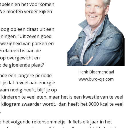
enspelen en het voorkomen
. We moeten verder kijken
 oog op een citaat uit een
eningen. “Uit zeven goed
nwezigheid van parken en
relateerd is aan de
s op overgewicht en
op de gloeiende plaat?
Henk Bloemendaal
ende een langere periode
www.buro-qis.com
 je dat teveel aan energie
haam nodig heeft, blijf je op
 kinderen te veel eten, maar het is een kwestie van te veel
n kilogram zwaarder wordt, dan heeft het 9000 kcal te veel
.
p het volgende rekensommetje. Ik fiets elk jaar in het