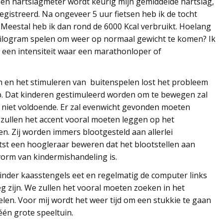
een hartslagmeter wordt keurig mijn gemiddelde hartslag,
egistreerd. Na ongeveer 5 uur fietsen heb ik de tocht
 Meestal heb ik dan rond de 6000 Kcal verbruikt. Hoelang
ilogram spelen om weer op normaal gewicht te komen? Ik
een intensiteit waar een marathonloper of
n en het stimuleren van buitenspelen lost het probleem
op. Dat kinderen gestimuleerd worden om te bewegen zal
ij niet voldoende. Er zal evenwicht gevonden moeten
ullen het accent vooral moeten leggen op het
n. Zij worden immers blootgesteld aan allerlei
aatst een hoogleraar beweren dat het blootstellen aan
 vorm van kindermishandeling is.
minder kaasstengels eet en regelmatig de computer links
eg zijn. We zullen het vooral moeten zoeken in het
en. Voor mij wordt het weer tijd om een stukkie te gaan
één grote speeltuin.