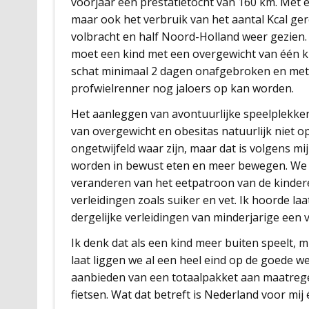
voorjaar een prestatietocht van 160 km. Met 
maar ook het verbruik van het aantal Kcal ger
volbracht en half Noord-Holland weer gezien.
moet een kind met een overgewicht van één k
schat minimaal 2 dagen onafgebroken en met 
profwielrenner nog jaloers op kan worden.
Het aanleggen van avontuurlijke speelplekke
van overgewicht en obesitas natuurlijk niet 
ongetwijfeld waar zijn, maar dat is volgens m
worden in bewust eten en meer bewegen. We z
veranderen van het eetpatroon van de kindere
verleidingen zoals suiker en vet. Ik hoorde l
dergelijke verleidingen van minderjarige een
Ik denk dat als een kind meer buiten speelt, 
laat liggen we al een heel eind op de goede w
aanbieden van een totaalpakket aan maatregel
fietsen. Wat dat betreft is Nederland voor mij 