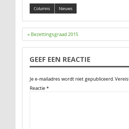
Columns
Nieuws
Bericht
« Bezettingsgraad 2015
navigatie
GEEF EEN REACTIE
Je e-mailadres wordt niet gepubliceerd.
Vereis
Reactie
*