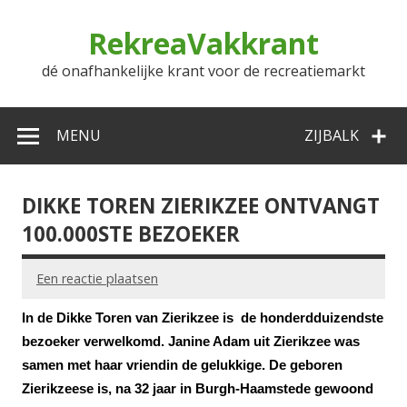
Doorgaan
naar
RekreaVakkrant
inhoud
dé onafhankelijke krant voor de recreatiemarkt
MENU
ZIJBALK
DIKKE TOREN ZIERIKZEE ONTVANGT
100.000STE BEZOEKER
Een reactie plaatsen
In de Dikke Toren van Zierikzee is de honderdduizendste
bezoeker verwelkomd. Janine Adam uit Zierikzee was
samen
met haar
vriendin de gelukkige. De geboren
Zierikzeese is, na 32 jaar in Burgh-Haamstede gewoond