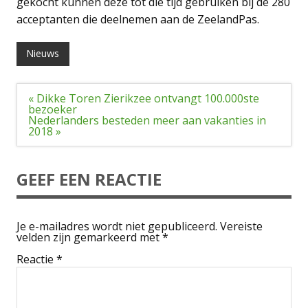
gekocht kunnen deze tot die tijd gebruiken bij de 280
acceptanten die deelnemen aan de ZeelandPas.
Nieuws
Bericht
« Dikke Toren Zierikzee ontvangt 100.000ste
navigatie
bezoeker
Nederlanders besteden meer aan vakanties in
2018 »
GEEF EEN REACTIE
Je e-mailadres wordt niet gepubliceerd.
Vereiste
velden zijn gemarkeerd met
*
Reactie
*