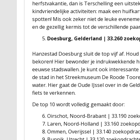
herfstvakantie, dan is Terschelling een uitst
kindvriendelijke activiteiten: maak een huifk
spotten! Mis ook zeker niet de leuke eveneme
en de gezellig kermis tot de verschillende paa
Doesburg, Gelderland | 33.260 zoek
Hanzestad Doesburg sluit de top vijf af. Houd
bekoren! Hier bewonder je indrukwekkende h
eeuwse stadswallen. Je kunt ook interessante 
de stad in het Streekmuseum De Roode Tooren
water. Hier gaat de Oude IJssel over in de Gel
fiets te verkennen.
De top 10 wordt volledig gemaakt door:
Oirschot, Noord-Brabant | 33.190 zoe
Laren, Noord-Holland | 33.160 zoekop
Ommen, Overijssel | 33.140 zoekopdra
Bunnik, Utrecht | 33.120 zoekopdrach