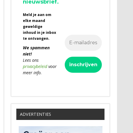
nieuwsbrief.
Meld je aan om
elke maand
geweldige
inhoud in je inbox
te ontvangen.
We spammen
niet!
Lees ons
privacybeleid
voor
meer info.
ADVERTENTIES