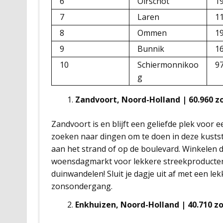
6
Oirschot
1
7
Laren
1
8
Ommen
1
9
Bunnik
1
10
Schiermonnikoo
9
g
Zandvoort, Noord-Holland | 60.960 
Zandvoort is en blijft een geliefde plek voo
zoeken naar dingen om te doen in deze kuststad
aan het strand of op de boulevard. Winkelen d
woensdagmarkt voor lekkere streekproducten. 
duinwandelen! Sluit je dagje uit af met een lek
zonsondergang.
Enkhuizen, Noord-Holland | 40.710 