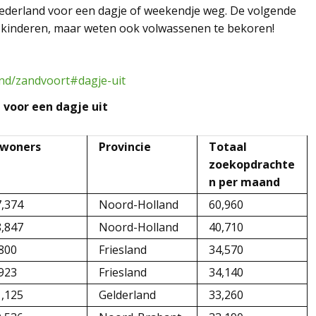
Nederland voor een dagje of weekendje weg. De volgende
t kinderen, maar weten ook volwassenen te bekoren!
and/zandvoort#dagje-uit
voor een dagje uit
nwoners
Provincie
Totaal
zoekopdrachte
n per maand
7,374
Noord-Holland
60,960
8,847
Noord-Holland
40,710
800
Friesland
34,570
923
Friesland
34,140
1,125
Gelderland
33,260