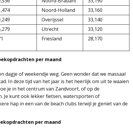
9,536
Noord-Brabant
33,190
1,474
Noord-Holland
33,160
9,249
Overijssel
33,140
6,279
Utrecht
33,120
71
Friesland
28,170
zoekopdrachten per maand
r een dagje of weekendje weg. Geen wonder dat we massaal
. In deze tijd van het jaar is het heerlijk om uit te waaien
oe je in het centrum van Zandvoort, of op de
Je kunt ook lekker fietsen, watersporten of
kere hap in een van de beach clubs terwijl je geniet van de
zoekopdrachten per maand