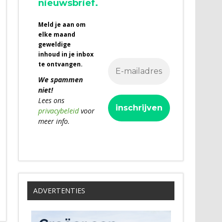
nieuwsbrief.
Meld je aan om
elke maand
geweldige
inhoud in je inbox
te ontvangen.
We spammen
niet!
Lees ons
privacybeleid
voor
meer info.
ADVERTENTIES