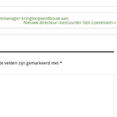
entmanager kringlooplandbouw aan
Nieuwe directeur–bestuurder Slot Loevestein »
te velden zijn gemarkeerd met
*