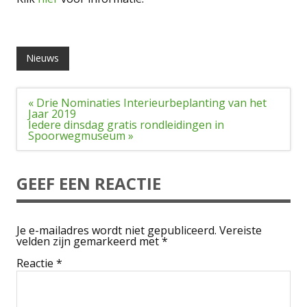
Nieuws
Bericht
« Drie Nominaties Interieurbeplanting van het
navigatie
Jaar 2019
Iedere dinsdag gratis rondleidingen in
Spoorwegmuseum »
GEEF EEN REACTIE
Je e-mailadres wordt niet gepubliceerd.
Vereiste
velden zijn gemarkeerd met
*
Reactie
*