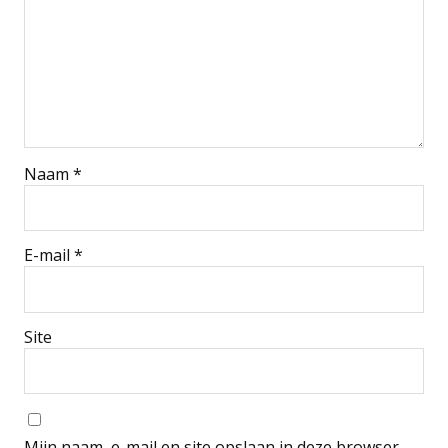
Naam
*
E-mail
*
Site
Mijn naam, e-mail en site opslaan in deze browser