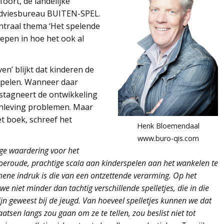
foort, de landelijke
 adviesbureau BUITEN-SPEL.
ntraal thema ‘Het spelende
epen in hoe het ook al
en’ blijkt dat kinderen de
spelen. Wanneer daar
tagneert de ontwikkeling
menleving problemen. Maar
et boek, schreef het
Henk Bloemendaal
www.buro-qis.com
ge waardering voor het
ele oeroude, prachtige scala aan kinderspelen aan het wankelen te
ene indruk is die van een ontzettende verarming. Op het
we niet minder dan tachtig verschillende spelletjes, die in die
ijn geweest bij de jeugd. Van hoeveel spelletjes kunnen we dat
atsen langs zou gaan om ze te tellen, zou beslist niet tot