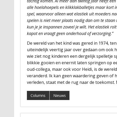
tachtig komen. Al meer dan twintig jaar heeft een 
alle hoelahoepels en klikklakballetjes maar kort 
spel, waarvoor alleen wat elastiek uit moeders naa
spelen is niet meer plaats nodig dan om te staan 
kun je je inspannen zoveel je wilt. Het elastiek ro
kapot en vraagt geen onderhoud of verzorging.”
De wereld van het kind was gered in 1974, ten
uiteindelijk veertig jaar over gedaan om ook h
wie ziet nog kinderen een dergelijk spelletje
blikkie gooien en enernit laten springen op ee
oud-collega, maar ook voor Heidi, is de wereld
veranderd. Ik kan geen waardering geven of he
verleden, staat met de rug naar de toekomst. 
Columns
Nieuws