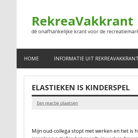
Doorgaan
naar
inhoud
RekreaVakkrant
dé onafhankelijke krant voor de recreatiemar
HOME
INFORMATIE UIT REKREAVAKKRAN
ELASTIEKEN IS KINDERSPEL
Een reactie plaatsen
Mijn oud-collega stopt met werken en het is 