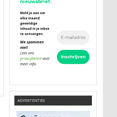
nieuwsbrief.
Meld je aan om
elke maand
geweldige
inhoud in je inbox
te ontvangen.
We spammen
niet!
Lees ons
privacybeleid
voor
meer info.
ADVERTENTIES