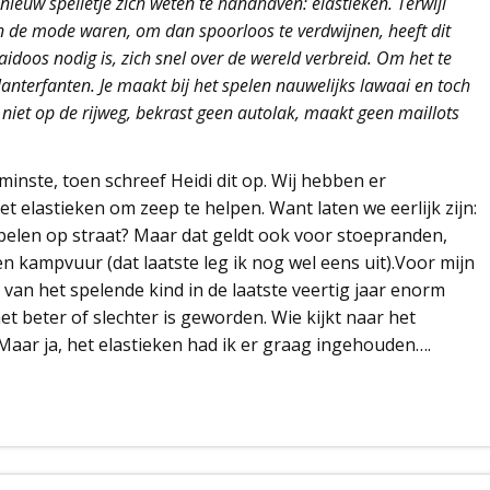
nieuw spelletje zich weten te handhaven: elastieken. Terwijl
in de mode waren, om dan spoorloos te verdwijnen, heeft dit
idoos nodig is, zich snel over de wereld verbreid. Om het te
lanterfanten. Je maakt bij het spelen nauwelijks lawaai en toch
lt niet op de rijweg, bekrast geen autolak, maakt geen maillots
minste, toen schreef Heidi dit op. Wij hebben er
et elastieken om zeep te helpen. Want laten we eerlijk zijn:
 spelen op straat? Maar dat geldt ook voor stoepranden,
n kampvuur (dat laatste leg ik nog wel eens uit).Voor mijn
 van het spelende kind in de laatste veertig jaar enorm
t beter of slechter is geworden. Wie kijkt naar het
Maar ja, het elastieken had ik er graag ingehouden….