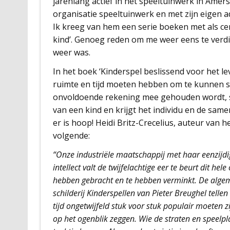
jarenlang actief in het speeltuinwerk in Amers
organisatie speeltuinwerk en met zijn eigen
Ik kreeg van hem een serie boeken met als ce
kind’. Genoeg reden om me weer eens te verdi
weer was.
In het boek ‘Kinderspel beslissend voor het lev
ruimte en tijd moeten hebben om te kunnen 
onvoldoende rekening mee gehouden wordt, s
van een kind en krijgt het individu en de sa
er is hoop! Heidi Britz-Crecelius, auteur van h
volgende:
“Onze industriële maatschappij met haar eenzijdi
intellect valt de twijfelachtige eer te beurt dit h
hebben gebracht en te hebben verminkt. De algem
schilderij Kinderspellen van Pieter Breughel tellen 
tijd ongetwijfeld stuk voor stuk populair moeten z
op het ogenblik zeggen. Wie de straten en speelpla