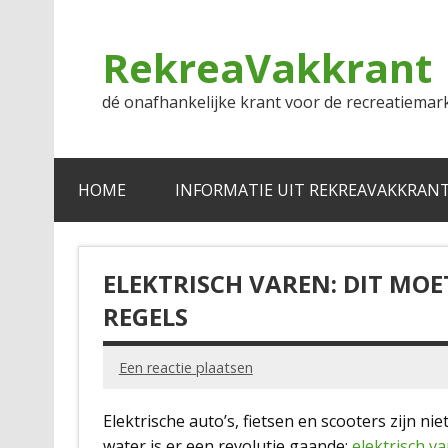
Doorgaan
naar
inhoud
RekreaVakkrant
dé onafhankelijke krant voor de recreatiemar
HOME
INFORMATIE UIT REKREAVAKKRAN
ELEKTRISCH VAREN: DIT MO
REGELS
Een reactie plaatsen
Elektrische auto’s, fietsen en scooters zijn n
water is er een revolutie gaande:
elektrisch v