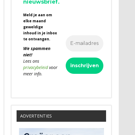
nieuwsbrief.
Meld je aan om
elke maand
geweldige
inhoud in je inbox
te ontvangen.
We spammen
niet!
Lees ons
privacybeleid
voor
meer info.
ADVERTENTIES