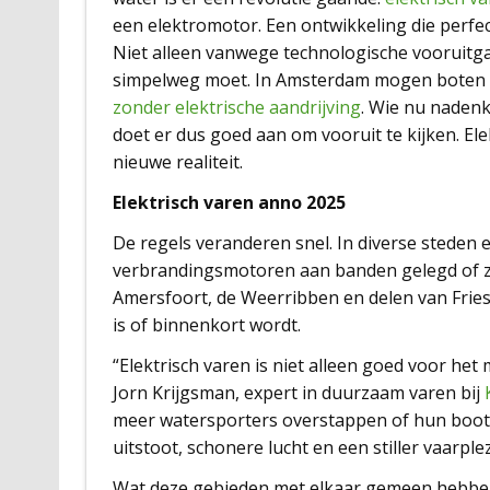
een elektromotor. Een ontwikkeling die perfe
Niet alleen vanwege technologische vooruitg
simpelweg moet. In Amsterdam mogen boten 
zonder elektrische aandrijving
. Wie nu nadenk
doet er dus goed aan om vooruit te kijken. El
nieuwe realiteit.
Elektrisch varen anno 2025
De regels veranderen snel. In diverse steden
verbrandingsmotoren aan banden gelegd of ze
Amersfoort, de Weerribben en delen van Friesl
is of binnenkort wordt.
“Elektrisch varen is niet alleen goed voor het 
Jorn Krijgsman, expert in duurzaam varen bij
meer watersporters overstappen of hun boot 
uitstoot, schonere lucht en een stiller vaarplez
Wat deze gebieden met elkaar gemeen hebben,