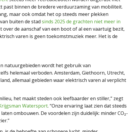
ct past binnen de bredere verduurzaming van mobiliteit.
ang, maar ook omdat het op steeds meer plekken
van buiten de stad
sinds 2025 de grachten niet meer in
t over de aanschaf van een boot of al een vaartuig bezit,
ektrisch varen is geen toekomstmuziek meer. Het is de
 en natuurgebieden wordt het gebruik van
lfs helemaal verboden. Amsterdam, Giethoorn, Utrecht,
and, allemaal gebieden waar elektrisch varen al verplicht
milieu, het maakt steden ook leefbaarder en stiller,” zegt
Krijgsman Watersport
. “Onze ervaring laat zien dat steeds
laten ombouwen. De voordelen zijn duidelijk: minder CO₂-
ier.”
 is de behoefte aan schonere lucht, minder