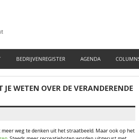
kt
T
BEDRIJVENREGISTER
AGENDA
COLUMN
ET JE WETEN OVER DE VERANDERENDE
iet meer weg te denken uit het straatbeeld. Maar ook op het
aren
. Steeds meer recreatieboten worden uitgerust met