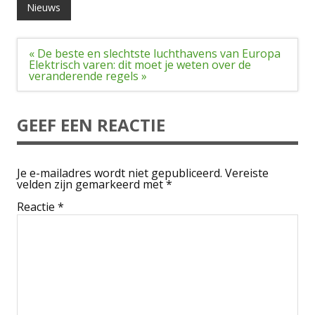
Nieuws
Bericht
« De beste en slechtste luchthavens van Europa
navigatie
Elektrisch varen: dit moet je weten over de
veranderende regels »
GEEF EEN REACTIE
Je e-mailadres wordt niet gepubliceerd.
Vereiste
velden zijn gemarkeerd met
*
Reactie
*