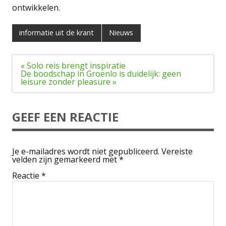
ontwikkelen.
informatie uit de krant
Nieuws
Bericht
« Solo reis brengt inspiratie
navigatie
De boodschap in Groenlo is duidelijk: geen
leisure zonder pleasure »
GEEF EEN REACTIE
Je e-mailadres wordt niet gepubliceerd.
Vereiste
velden zijn gemarkeerd met
*
Reactie
*