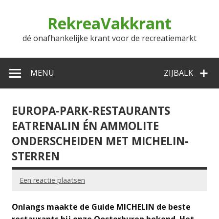
Doorgaan
naar
RekreaVakkrant
inhoud
dé onafhankelijke krant voor de recreatiemarkt
MENU
ZIJBALK
EUROPA-PARK-RESTAURANTS
EATRENALIN ÉN AMMOLITE
ONDERSCHEIDEN MET MICHELIN-
STERREN
Een reactie plaatsen
Onlangs maakte de Guide MICHELIN de beste
restaurants bij onze Oosterburen bekend. Het