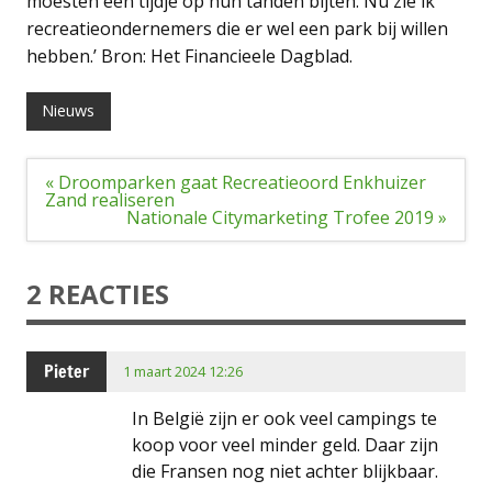
moesten een tijdje op hun tanden bijten. Nu zie ik
recreatieondernemers die er wel een park bij willen
hebben.’ Bron: Het Financieele Dagblad.
Nieuws
Bericht
« Droomparken gaat Recreatieoord Enkhuizer
navigatie
Zand realiseren
Nationale Citymarketing Trofee 2019 »
2 REACTIES
Pieter
1 maart 2024 12:26
In België zijn er ook veel campings te
koop voor veel minder geld. Daar zijn
die Fransen nog niet achter blijkbaar.